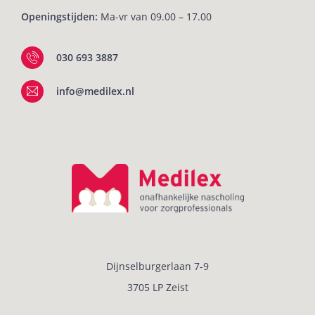
Openingstijden:
Ma-vr van 09.00 – 17.00
030 693 3887
info@medilex.nl
Dijnselburgerlaan 7-9
3705 LP Zeist