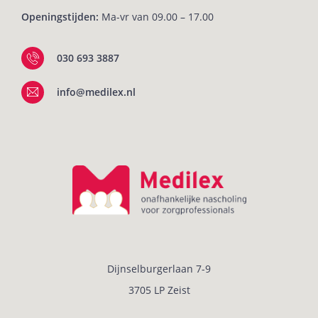
Openingstijden:
Ma-vr van 09.00 – 17.00
030 693 3887
info@medilex.nl
Dijnselburgerlaan 7-9
3705 LP Zeist