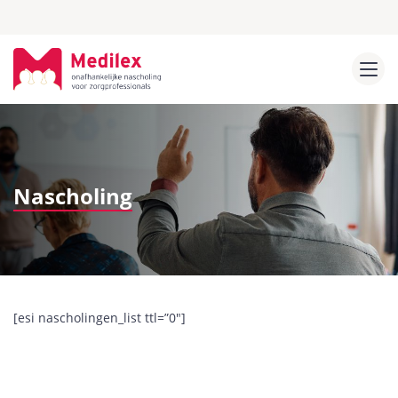
Nascholing
[esi nascholingen_list ttl=”0″]