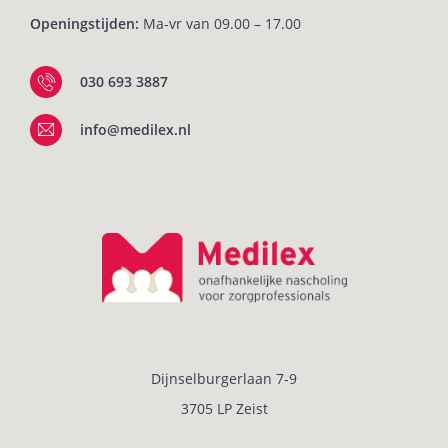
Openingstijden:
Ma-vr van 09.00 – 17.00
030 693 3887
info@medilex.nl
Dijnselburgerlaan 7-9
3705 LP Zeist