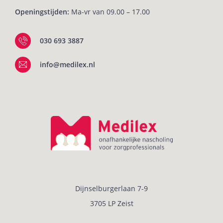
Openingstijden:
Ma-vr van 09.00 – 17.00
030 693 3887
info@medilex.nl
Dijnselburgerlaan 7-9
3705 LP Zeist